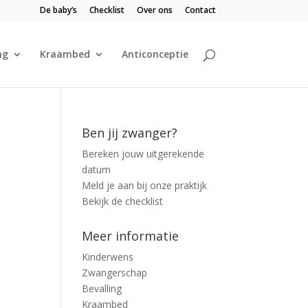
De baby’s
Checklist
Over ons
Contact
ng
Kraambed
Anticonceptie
Ben jij zwanger?
Bereken jouw uitgerekende
datum
Meld je aan bij onze praktijk
Bekijk de checklist
Meer informatie
Kinderwens
Zwangerschap
Bevalling
Kraambed