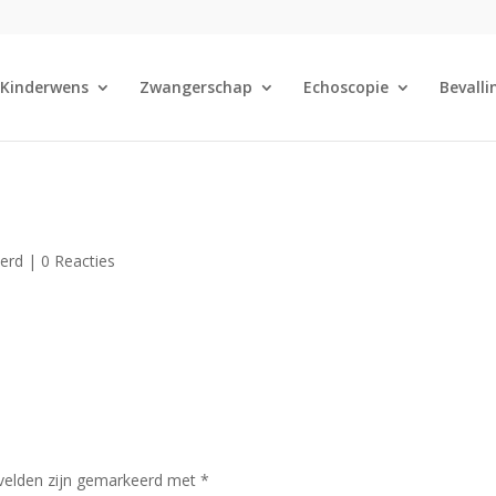
Kinderwens
Zwangerschap
Echoscopie
Bevalli
eerd |
0 Reacties
 velden zijn gemarkeerd met
*