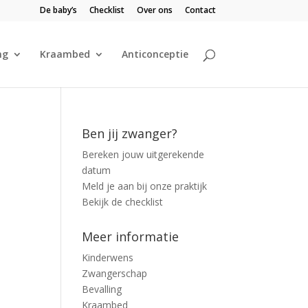
De baby’s
Checklist
Over ons
Contact
ng
Kraambed
Anticonceptie
Ben jij zwanger?
Bereken jouw uitgerekende
datum
Meld je aan bij onze praktijk
Bekijk de checklist
Meer informatie
Kinderwens
Zwangerschap
Bevalling
Kraambed