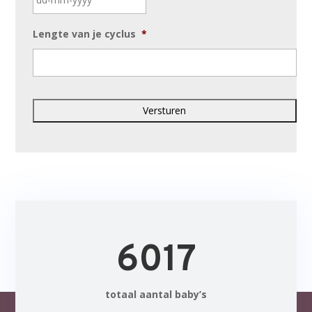
DD
Lengte van je cyclus
*
dash
MM
dash
JJJJ
6017
totaal aantal baby’s