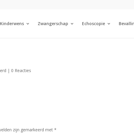
Kinderwens
Zwangerschap
Echoscopie
Bevalli
eerd |
0 Reacties
 velden zijn gemarkeerd met
*