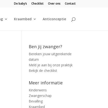
De baby’s
Checklist
Over ons
Contact
ng
Kraambed
Anticonceptie
Ben jij zwanger?
Bereken jouw uitgerekende
datum
Meld je aan bij onze praktijk
Bekijk de checklist
Meer informatie
Kinderwens
Zwangerschap
Bevalling
Kraambed