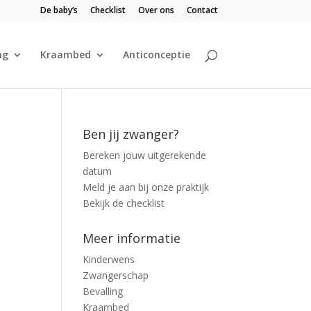
De baby’s
Checklist
Over ons
Contact
ng
Kraambed
Anticonceptie
Ben jij zwanger?
Bereken jouw uitgerekende
datum
Meld je aan bij onze praktijk
Bekijk de checklist
Meer informatie
Kinderwens
Zwangerschap
Bevalling
Kraambed