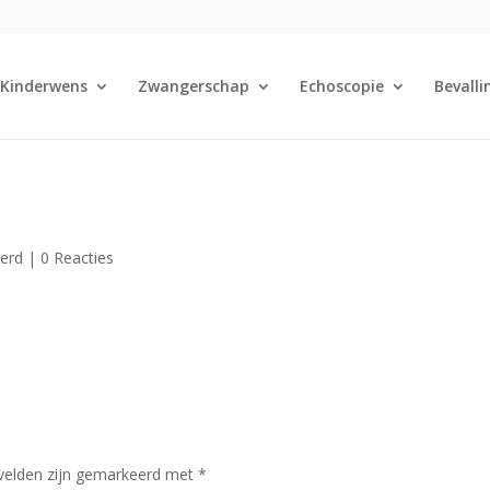
Kinderwens
Zwangerschap
Echoscopie
Bevalli
eerd |
0 Reacties
 velden zijn gemarkeerd met
*