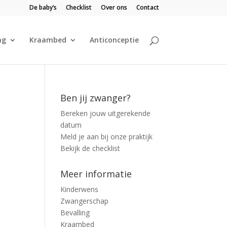
De baby’s
Checklist
Over ons
Contact
ng
Kraambed
Anticonceptie
Ben jij zwanger?
Bereken jouw uitgerekende
datum
Meld je aan bij onze praktijk
Bekijk de checklist
Meer informatie
Kinderwens
Zwangerschap
Bevalling
Kraambed