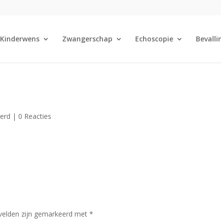
Kinderwens
Zwangerschap
Echoscopie
Bevalli
eerd |
0 Reacties
 velden zijn gemarkeerd met
*