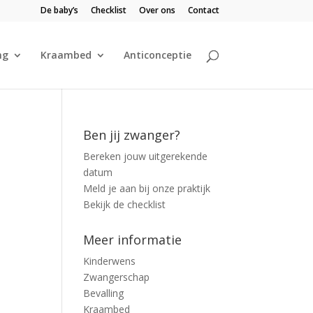
De baby’s
Checklist
Over ons
Contact
ng
Kraambed
Anticonceptie
Ben jij zwanger?
Bereken jouw uitgerekende
datum
Meld je aan bij onze praktijk
Bekijk de checklist
Meer informatie
Kinderwens
Zwangerschap
Bevalling
Kraambed