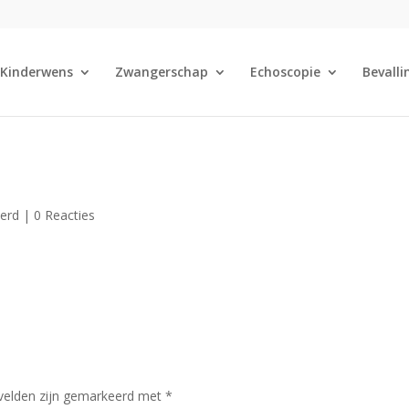
Kinderwens
Zwangerschap
Echoscopie
Bevalli
eerd |
0 Reacties
 velden zijn gemarkeerd met
*