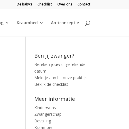
De baby’s
Checklist
Over ons
Contact
ng
Kraambed
Anticonceptie
Ben jij zwanger?
Bereken jouw uitgerekende
datum
Meld je aan bij onze praktijk
Bekijk de checklist
Meer informatie
Kinderwens
Zwangerschap
Bevalling
Kraambed