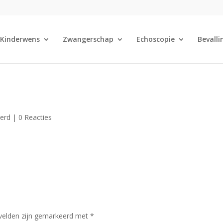
Kinderwens
Zwangerschap
Echoscopie
Bevalli
eerd |
0 Reacties
 velden zijn gemarkeerd met
*