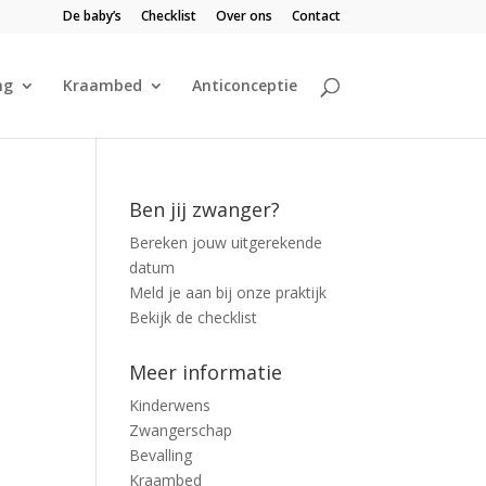
De baby’s
Checklist
Over ons
Contact
ng
Kraambed
Anticonceptie
Ben jij zwanger?
Bereken jouw uitgerekende
datum
Meld je aan bij onze praktijk
Bekijk de checklist
Meer informatie
Kinderwens
Zwangerschap
Bevalling
Kraambed