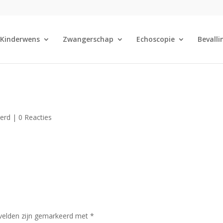
Kinderwens
Zwangerschap
Echoscopie
Bevalli
eerd |
0 Reacties
 velden zijn gemarkeerd met
*