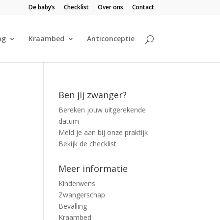
De baby’s
Checklist
Over ons
Contact
ng
Kraambed
Anticonceptie
Ben jij zwanger?
Bereken jouw uitgerekende
datum
Meld je aan bij onze praktijk
Bekijk de checklist
Meer informatie
Kinderwens
Zwangerschap
Bevalling
Kraambed