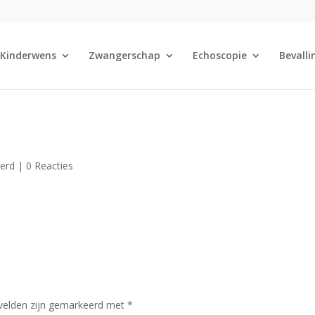
Kinderwens
Zwangerschap
Echoscopie
Bevalli
eerd |
0 Reacties
 velden zijn gemarkeerd met
*