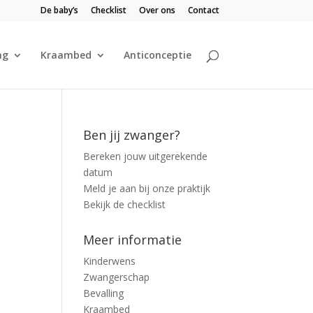
De baby’s
Checklist
Over ons
Contact
ng
Kraambed
Anticonceptie
Ben jij zwanger?
Bereken jouw uitgerekende
datum
Meld je aan bij onze praktijk
Bekijk de checklist
Meer informatie
Kinderwens
Zwangerschap
Bevalling
Kraambed