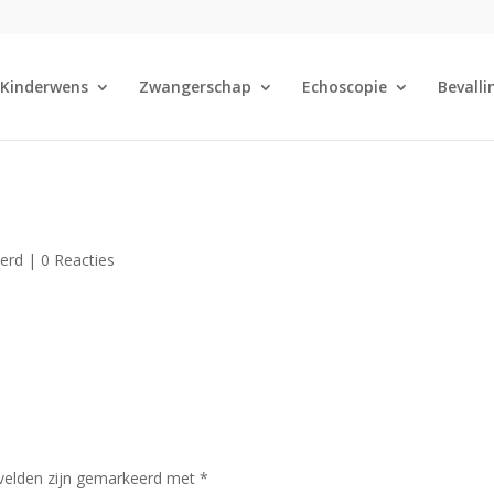
Kinderwens
Zwangerschap
Echoscopie
Bevalli
eerd |
0 Reacties
 velden zijn gemarkeerd met
*