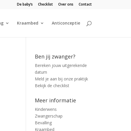
De baby’s
Checklist
Over ons
Contact
ng
Kraambed
Anticonceptie
Ben jij zwanger?
Bereken jouw uitgerekende
datum
Meld je aan bij onze praktijk
Bekijk de checklist
Meer informatie
Kinderwens
Zwangerschap
Bevalling
Kraambed