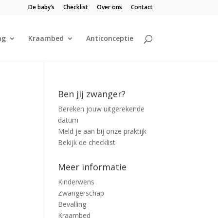
De baby’s
Checklist
Over ons
Contact
ng
Kraambed
Anticonceptie
Ben jij zwanger?
Bereken jouw uitgerekende
datum
Meld je aan bij onze praktijk
Bekijk de checklist
Meer informatie
Kinderwens
Zwangerschap
Bevalling
Kraambed