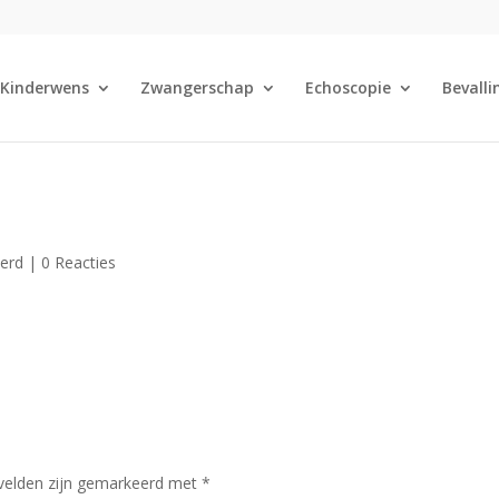
Kinderwens
Zwangerschap
Echoscopie
Bevalli
eerd |
0 Reacties
 velden zijn gemarkeerd met
*