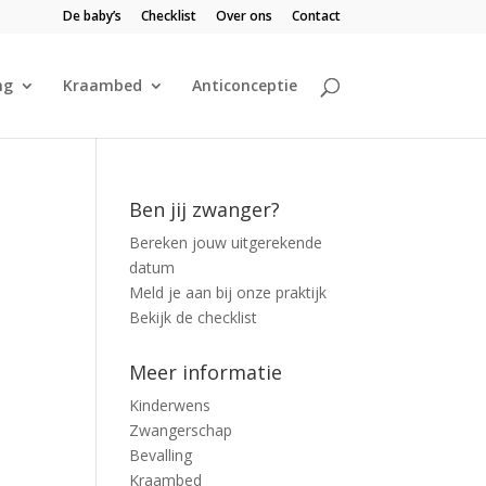
De baby’s
Checklist
Over ons
Contact
ng
Kraambed
Anticonceptie
Ben jij zwanger?
Bereken jouw uitgerekende
datum
Meld je aan bij onze praktijk
Bekijk de checklist
Meer informatie
Kinderwens
Zwangerschap
Bevalling
Kraambed