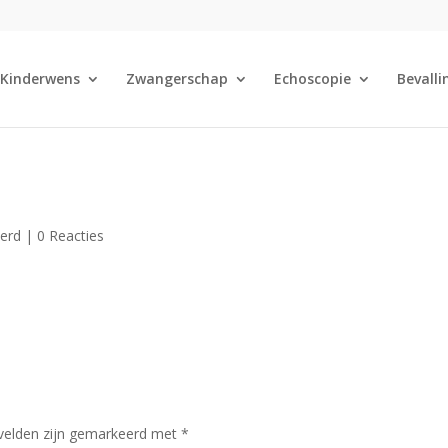
Kinderwens
Zwangerschap
Echoscopie
Bevalli
eerd |
0 Reacties
 velden zijn gemarkeerd met
*