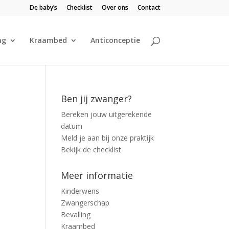
De baby’s
Checklist
Over ons
Contact
ng
Kraambed
Anticonceptie
Ben jij zwanger?
Bereken jouw uitgerekende
datum
Meld je aan bij onze praktijk
Bekijk de checklist
Meer informatie
Kinderwens
Zwangerschap
Bevalling
Kraambed