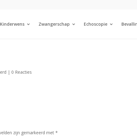
Kinderwens
Zwangerschap
Echoscopie
Bevalli
eerd |
0 Reacties
 velden zijn gemarkeerd met
*