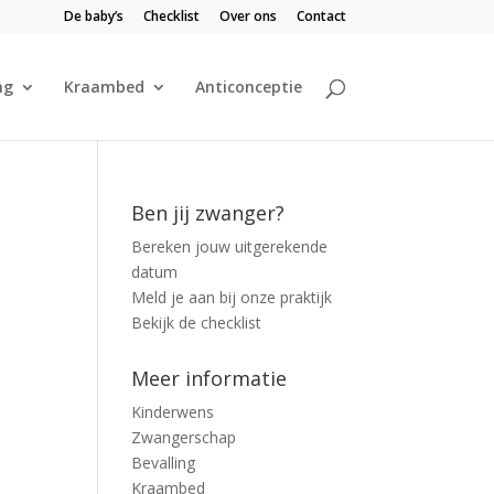
De baby’s
Checklist
Over ons
Contact
ng
Kraambed
Anticonceptie
Ben jij zwanger?
Bereken jouw uitgerekende
datum
Meld je aan bij onze praktijk
Bekijk de checklist
Meer informatie
Kinderwens
Zwangerschap
Bevalling
Kraambed