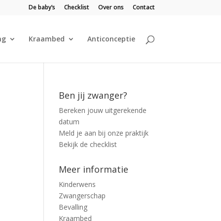
De baby’s
Checklist
Over ons
Contact
ng
Kraambed
Anticonceptie
Ben jij zwanger?
Bereken jouw uitgerekende
datum
Meld je aan bij onze praktijk
Bekijk de checklist
Meer informatie
Kinderwens
Zwangerschap
Bevalling
Kraambed