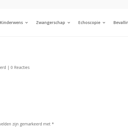
Kinderwens
Zwangerschap
Echoscopie
Bevalli
eerd |
0 Reacties
 velden zijn gemarkeerd met
*